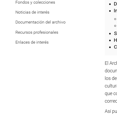
Fondos y colecciones
D
I
Noticias de interés
Documentación del archivo
Recursos profesionales
S
H
Enlaces de interés
C
El Arc
docume
los de
cultu
que c
corre
Así pu