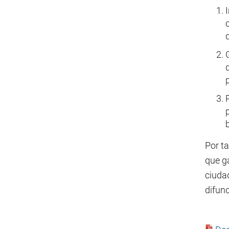
Por ta
que ga
ciuda
difund