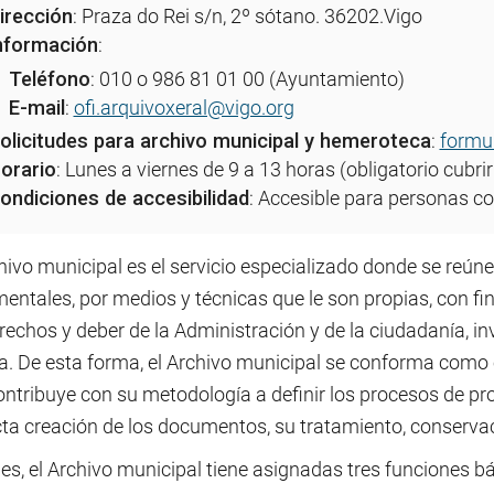
irección
: Praza do Rei s/n, 2º sótano. 36202.Vigo
nformación
:
Teléfono
: 010 o 986 81 01 00 (Ayuntamiento)
E-mail
:
ofi.arquivoxeral@vigo.org
olicitudes para archivo municipal y hemeroteca
:
formul
orario
: Lunes a viernes de 9 a 13 horas (obligatorio cubrir
ondiciones de accesibilidad
: Accesible para personas c
hivo municipal es el servicio especializado donde se reúne
ntales, por medios y técnicas que le son propias, con fi
rechos y deber de la Administración y de la ciudadanía, in
ra. De esta forma, el Archivo municipal se conforma como
ontribuye con su metodología a definir los procesos de pr
cta creación de los documentos, su tratamiento, conserva
es, el Archivo municipal tiene asignadas tres funciones bá