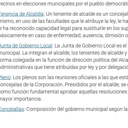
vecinos en elecciones municipales por el pueblo democrát
Tenencia de Alcaldía
: Un teniente de alcalde es un conceja
mismo, en uso de las facultades que le atribuye la ley, l
le ha reconocido capacidad legal para sustituirle en los su
básicamente en caso de enfermedad, ausencia, dimisión o 
Junta de Gobierno Local
: La Junta de Gobierno Local es e
municipal. La integran el alcalde, los tenientes de alcalde 
forma colegiada en la función de dirección política del Alca
administrativas que tiene atribuidas por ley y por delegació
Pleno
: Los plenos son las reuniones oficiales a las que e
concejalas de la Corporación. Presididos por el alcalde, s
como función fundamental aprobar aquellas resoluciones 
mayor importancia.
Concejalías
: Composición del gobierno municipal según la