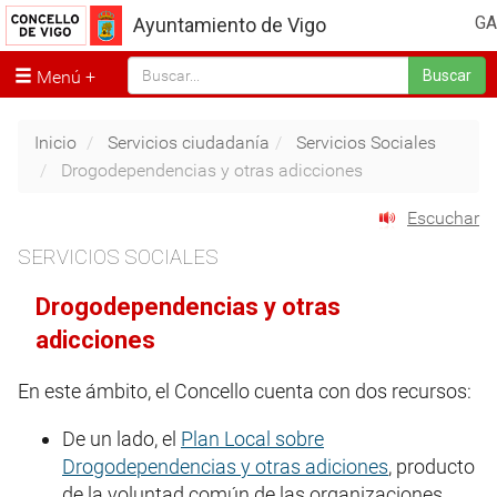
GA
Ayuntamiento de Vigo
Menú
Buscar
Inicio
Servicios ciudadanía
Servicios Sociales
Drogodependencias y otras adicciones
Escuchar
SERVICIOS SOCIALES
Drogodependencias y otras
adicciones
En este ámbito, el Concello cuenta con dos recursos:
De un lado, el
Plan Local sobre
Drogodependencias y otras adiciones
, producto
de la voluntad común de las organizaciones