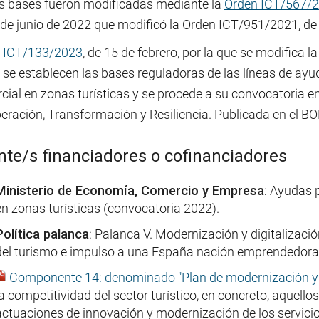
s bases fueron modificadas mediante la
Orden ICT/567/
 de junio de 2022 que modificó la Orden ICT/951/2021, de
 ICT/133/2023
, de 15 de febrero, por la que se modifica 
 se establecen las bases reguladoras de las líneas de ayud
ial en zonas turísticas y se procede a su convocatoria en
ración, Transformación y Resiliencia. Publicada en el BO
te/s financiadores o cofinanciadores
Ministerio de Economía, Comercio y Empresa
: Ayudas p
en zonas turísticas (convocatoria 2022).
Política palanca
: Palanca V. Modernización y digitalizació
del turismo e impulso a una España nación emprendedora
Componente 14: denominado "Plan de modernización y co
la competitividad del sector turístico, en concreto, aquell
actuaciones de innovación y modernización de los servicios 