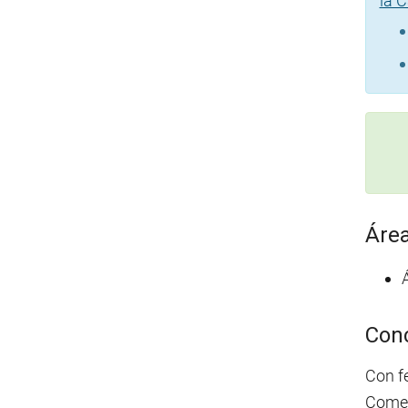
la C
Área
Conc
Con fe
Comerc