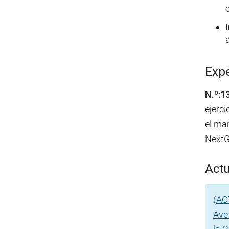
Expe
N.º:1
ejerci
el ma
NextG
Actu
(AC
Ave