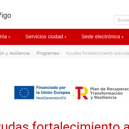
Vigo
nía
Servicios ciudad
Sede electrónica
+
+
+
n y resiliencia
Programas
Ayudas fortalecimiento activid
udas fortalecimiento a