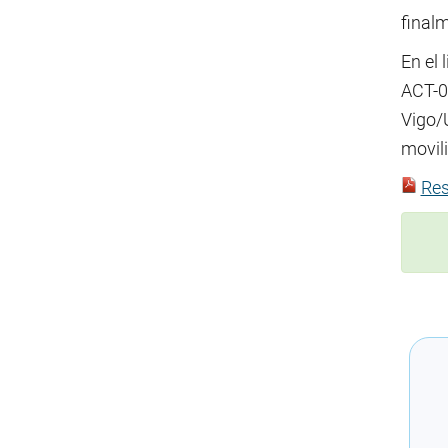
finalm
En el 
ACT-0
Vigo/
movil
Res