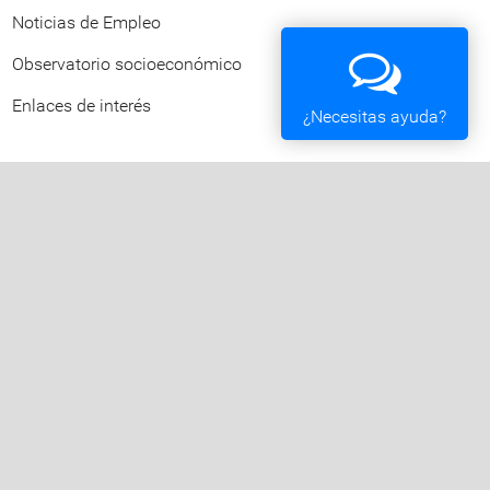
Noticias de Empleo
Observatorio socioeconómico
Enlaces de interés
¿Necesitas ayuda?
Ayuntamiento de Vigo
Plaza del Rey 1 - 36202 - Vigo (Pontevedra) -
Teléfono: 010 - 986810100
Servicios de la Sede Electrónica
Procedementos: Trámites e Impresos