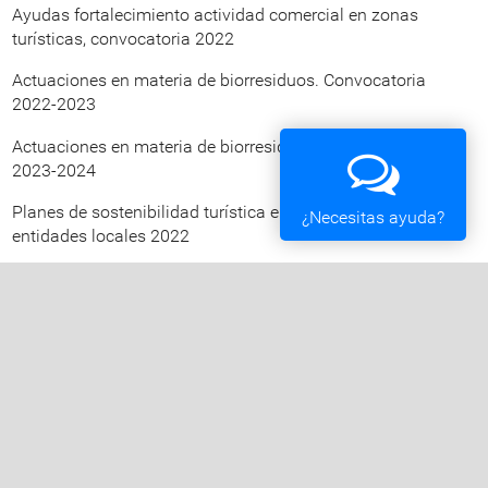
Ayudas fortalecimiento actividad comercial en zonas
turísticas, convocatoria 2022
Actuaciones en materia de biorresiduos. Convocatoria
2022-2023
Actuaciones en materia de biorresiduos. Convocatoria
2023-2024
Planes de sostenibilidad turística en destinos para
¿Necesitas ayuda?
entidades locales 2022
Planes de sostenibilidad turística en destino para
entidades locales 2023
Rehabilitación edificios de titularidad pública para
Entidades Locales
Centros de capacitación digital de entidades locales
Ayudas para proyectos piloto de planes de acción local de
la Agenda Urbana Española