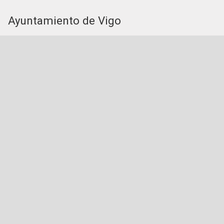
Ayuntamiento de Vigo
Plaza del Rey 1 - 36202 - Vigo (Pontevedra) - Teléfono:
Servicios de la Sede Electrónica
Procedementos: Trámites e Impresos
Carpeta Ciudadana
Tablón de Edictos y Anuncios
Sede Electrónica
Acceda a la Sede Electrónica del Ayuntamiento de
Vigo