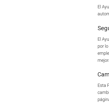
El Ay
automá
Seg
El Ayu
por lo
emple
mejor
Cam
Esta P
cambio
págin