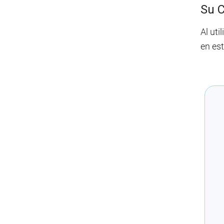
Su 
Al uti
en est