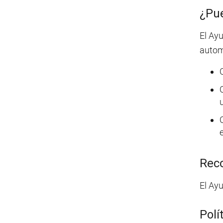
¿Pue
El Ay
autom
e
Reco
El Ay
Polí