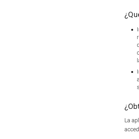
¿Qué
l
¿Obt
La apl
accede