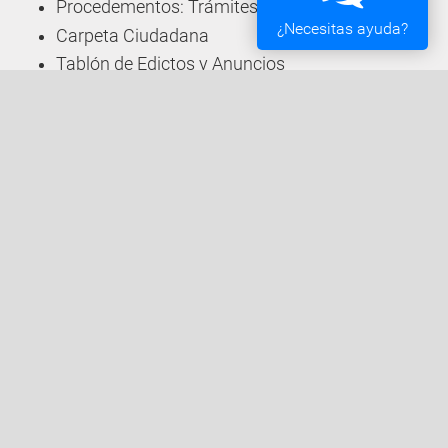
Procedementos: Trámites e Impresos
¿Necesitas ayuda?
Carpeta Ciudadana
Tablón de Edictos y Anuncios
Ofertas de Empleo
Perfil de Contratante
Actas y acuerdos
Oficina Tributaria
Convocatorias y Subvenciones
Expedientes en Exposición Pública
Sede Electrónica
Acceda a la Sede Electrónica del Ayuntamiento de
Vigo
¿Como va mi gestión?