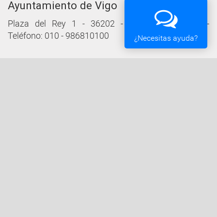
Ayuntamiento de Vigo
Plaza del Rey 1 - 36202 - Vigo (Pontevedra) -
Teléfono: 010 - 986810100
¿Necesitas ayuda?
Servicios de la Sede Electrónica
Procedementos: Trámites e Impresos
Carpeta Ciudadana
Tablón de Edictos y Anuncios
Ofertas de Empleo
Perfil de Contratante
Actas y acuerdos
Oficina Tributaria
Convocatorias y Subvenciones