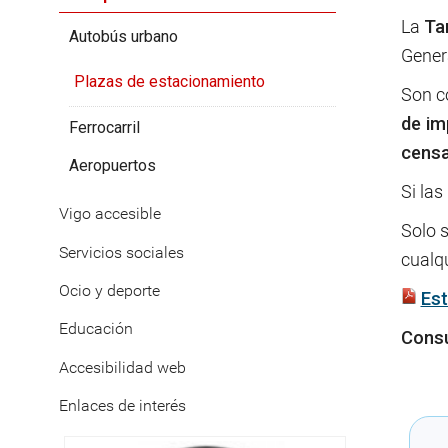
La
Ta
Autobús urbano
Gener
Plazas de estacionamiento
Son co
de im
Ferrocarril
censa
Aeropuertos
Si las
Vigo accesible
Solo s
Servicios sociales
cualqu
Ocio y deporte
Est
Educación
Consu
Accesibilidad web
Enlaces de interés