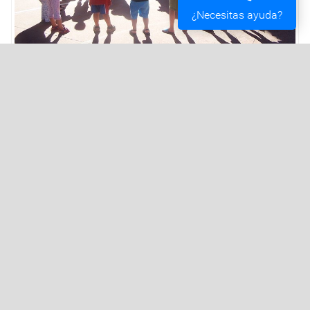
¿Necesitas ayuda?
Ayuntamiento de Vigo
Plaza del Rey 1 - 36202 - Vigo (Pontevedra) -
Teléfono: 010 - 986810100
Servicios de la Sede Electrónica
Procedementos: Trámites e Impresos
Carpeta Ciudadana
Tablón de Edictos y Anuncios
Ofertas de Empleo