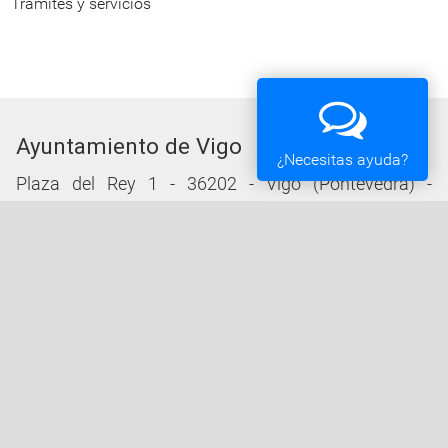
Trámites y servicios
Ayuntamiento de Vigo
¿Necesitas ayuda?
Plaza del Rey 1 - 36202 - Vigo (Pontevedra) -
Teléfono: 010 - 986810100
Servicios de la Sede Electrónica
Procedementos: Trámites e Impresos
Carpeta Ciudadana
Tablón de Edictos y Anuncios
Ofertas de Empleo