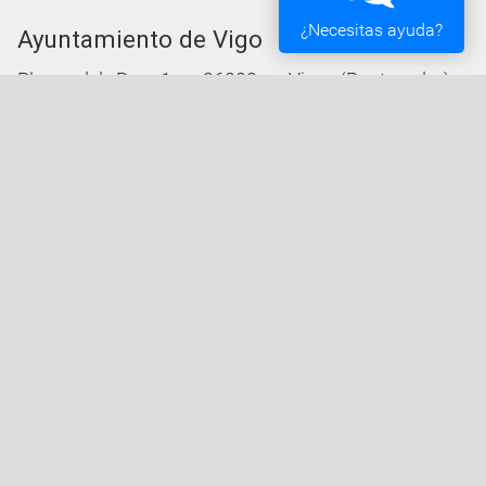
¿Necesitas ayuda?
Ayuntamiento de Vigo
Plaza del Rey 1 - 36202 - Vigo (Pontevedra) -
Teléfono: 010 - 986810100
Servicios de la Sede Electrónica
Procedementos: Trámites e Impresos
Carpeta Ciudadana
Tablón de Edictos y Anuncios
Ofertas de Empleo
Perfil de Contratante
Actas y acuerdos
Oficina Tributaria