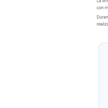
La lim
con m
Durant
reali