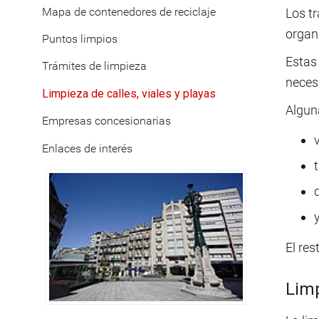
Mapa de contenedores de reciclaje
Los tr
organ
Puntos limpios
Estas 
Trámites de limpieza
neces
Limpieza de calles, viales y playas
Algun
Empresas concesionarias
Enlaces de interés
t
y
El res
Limp