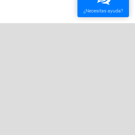
¿Necesitas ayuda?
Oficina Tributaria
Convocatorias y Subvenciones
Expedientes en Exposición Pública