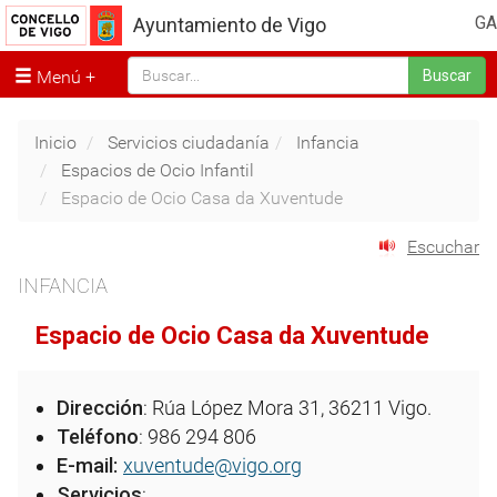
GA
Ayuntamiento de Vigo
Menú
Buscar
Inicio
Servicios ciudadanía
Infancia
Espacios de Ocio Infantil
Espacio de Ocio Casa da Xuventude
Escuchar
INFANCIA
Espacio de Ocio Casa da Xuventude
Dirección
: Rúa López Mora 31, 36211 Vigo.
Teléfono
: 986 294 806
E-mail:
xuventude@vigo.org
Servicios
: