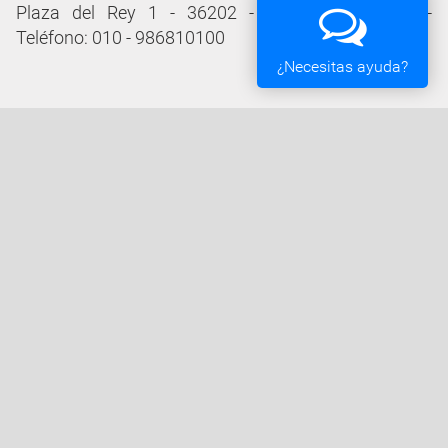
Plaza del Rey 1 - 36202 - Vigo (Pontevedra) -
Teléfono: 010 - 986810100
¿Necesitas ayuda?
Servicios de la Sede Electrónica
Procedementos: Trámites e Impresos
Carpeta Ciudadana
Tablón de Edictos y Anuncios
Ofertas de Empleo
Perfil de Contratante
Actas y acuerdos
Oficina Tributaria
Convocatorias y Subvenciones
Expedientes en Exposición Pública