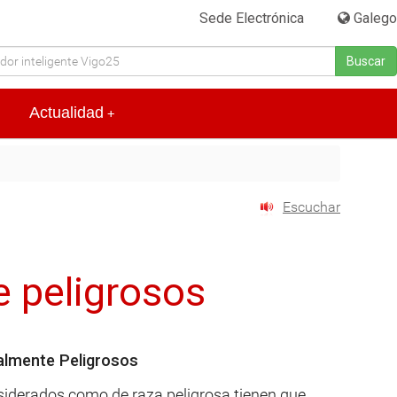
Sede Electrónica
|
Galego
Buscar
Actualidad
+
Escuchar
 peligrosos
ialmente Peligrosos
nsiderados como de raza peligrosa tienen que