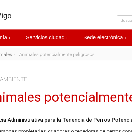
Vigo
nía
Servicios ciudad
Sede electrónica
+
+
+
males
Animales potencialmente peligrosos
 AMBIENTE
imales potencialmente
cia Administrativa para la Tenencia de Perros Potenc
ersonas propietarias, criadoras o tenedoras de perros co