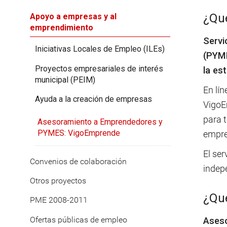
¿Qu
Apoyo a empresas y al
emprendimiento
Servi
Iniciativas Locales de Empleo (ILEs)
(PYME
Proyectos empresariales de interés
la es
municipal (PEIM)
En lí
Ayuda a la creación de empresas
VigoE
para 
Asesoramiento a Emprendedores y
PYMES: VigoEmprende
empre
El ser
Convenios de colaboración
indepe
Otros proyectos
¿Qué
PME 2008-2011
Ofertas públicas de empleo
Aseso