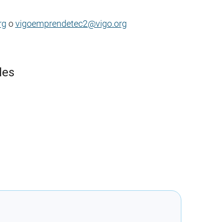
rg
o
vigoemprendetec2@vigo.org
les