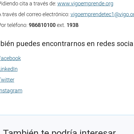
Pidiendo cita a través de:
www.vigoemprende.org
A través del correo electrónico:
vigoemprendetec1@vigo.o
Por teléfono:
986810100
ext.
1938
ién puedes encontrarnos en redes socia
Facebook
LinkedIn
Twitter
Instagram
También te podría interesar