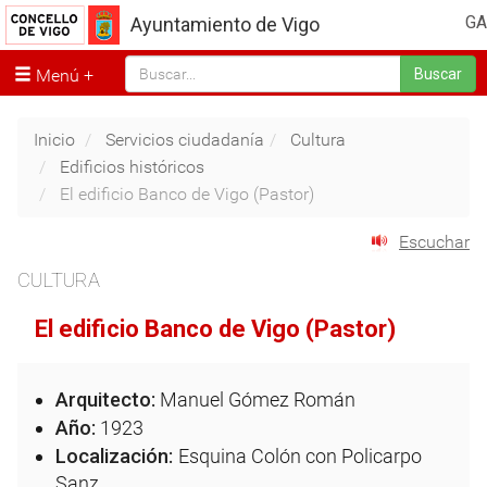
GA
Ayuntamiento de Vigo
Menú
Buscar
Inicio
Servicios ciudadanía
Cultura
Edificios históricos
El edificio Banco de Vigo (Pastor)
Escuchar
CULTURA
El edificio Banco de Vigo (Pastor)
Arquitecto:
Manuel Gómez Román
Año:
1923
Localización:
Esquina Colón con Policarpo
Sanz