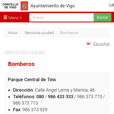
GA
Ayuntamiento de Vigo
Menú
Buscar
Inicio
Servicios ciudad
Bomberos
Escuchar
SERVICIOS CIUDAD
Bomberos
Parque Central de Teis
Dirección
: Calle Angel Lema y Marina, 46.
Teléfonos
:
080
/
986 433 333
/ 986 373 773 /
986 373 713
Fax
: 986 373 929