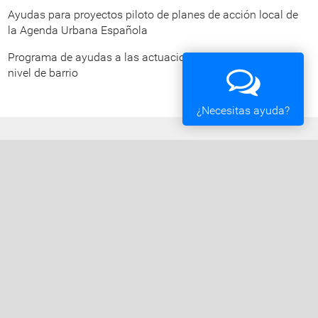
Ayudas para proyectos piloto de planes de acción local de
la Agenda Urbana Española
Programa de ayudas a las actuaciones de rehabilitación a
nivel de barrio
¿Necesitas ayuda?
Ayuntamiento de Vigo
Plaza del Rey 1 - 36202 - Vigo (Pontevedra) -
Teléfono: 010 - 986810100
Servicios de la Sede Electrónica
Procedementos: Trámites e Impresos
Carpeta Ciudadana