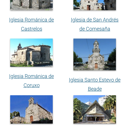
Iglesia Románica de
Iglesia de San Andrés
Castrelos
de Comesaña
Iglesia Románica de
Iglesia Santo Estevo de
Coruxo
Beade