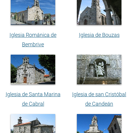
Iglesia Románica de
Iglesia de Bouzas
Bembrive
Iglesia de Santa Marina
Iglesia de san Cristóbal
de Cabral
de Candeán