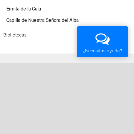
Ermita de la Guía
Capilla de Nuestra Señora del Alba
Bibliotecas
¿Necesitas ayuda?
Ayuntamiento de Vigo
Plaza del Rey 1 - 36202 - Vigo (Pontevedra) -
Teléfono: 010 - 986810100
Servicios de la Sede Electrónica
Procedementos: Trámites e Impresos