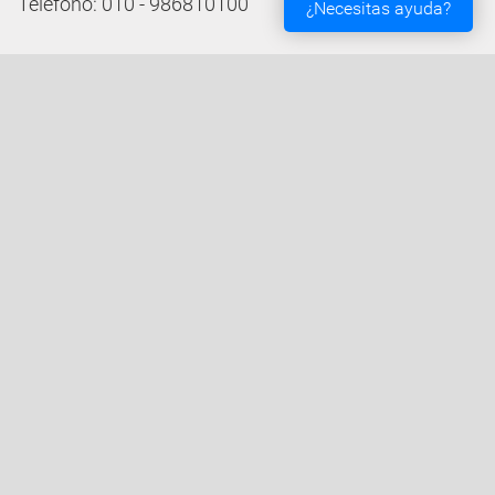
Teléfono: 010 - 986810100
¿Necesitas ayuda?
Servicios de la Sede Electrónica
Procedementos: Trámites e Impresos
Carpeta Ciudadana
Tablón de Edictos y Anuncios
Ofertas de Empleo
Perfil de Contratante
Actas y acuerdos
Oficina Tributaria
Convocatorias y Subvenciones
Expedientes en Exposición Pública