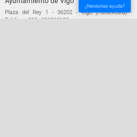
Ayuntamiento de Vigo
¿Necesitas ayuda?
Plaza del Rey 1 - 36202 - Vigo (Pontevedra) -
Teléfono: 010 - 986810100
Servicios de la Sede Electrónica
Procedementos: Trámites e Impresos
Carpeta Ciudadana
Tablón de Edictos y Anuncios
Ofertas de Empleo
Perfil de Contratante
Actas y acuerdos
Oficina Tributaria
Convocatorias y Subvenciones
Expedientes en Exposición Pública