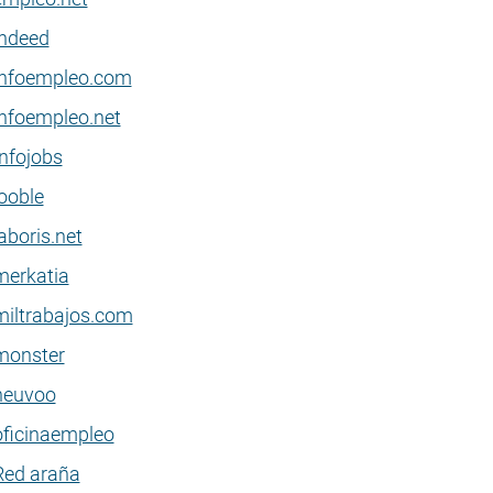
indeed
infoempleo.com
infoempleo.net
Infojobs
jooble
aboris.net
merkatia
miltrabajos.com
monster
neuvoo
oficinaempleo
Red araña