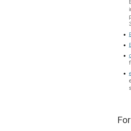
f
For