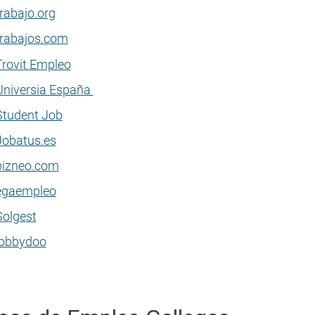
trabajo.org
trabajos.com
Trovit Empleo
Universia España
Student Job
Jobatus.es
bizneo.com
egaempleo
Solgest
jobbydoo