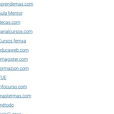
aprendemas.com
Aula Mentor
Becas.com
canalcursos.com
Cursos femxa
educaweb.com
emagister.com
formazion.com
FUE
infocurso.com
mastermas.com
método