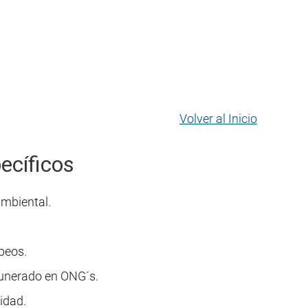
Volver al Inicio
ecíficos
ambiental.
peos.
munerado en ONG´s.
idad.