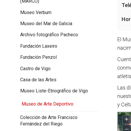
(MARCO)
Tel
Museo Verbum
Hor
Museo del Mar de Galicia
Archivo fotográfico Pacheco
El Mus
Fundación Laxeiro
nacimi
Fundación Penzol
Cuenta
conme
Castro de Vigo
atlet
Casa de las Artes
Las di
Museo Liste-Etnográfico de Vigo
nuestr
Museo de Arte Deportivo
y Celt
Colección de Arte Francisco
Fernández del Riego