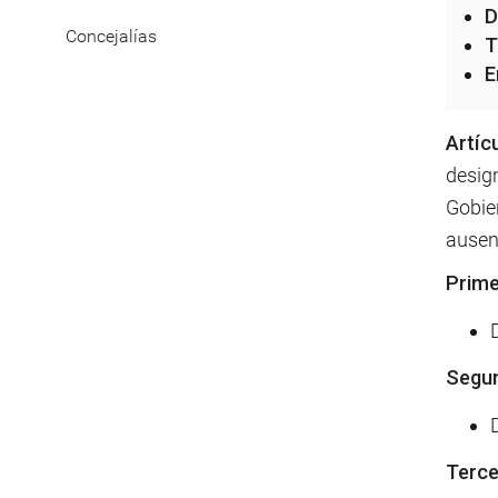
D
Concejalías
T
E
Artíc
desig
Gobie
ausenc
Prime
Segun
Terce