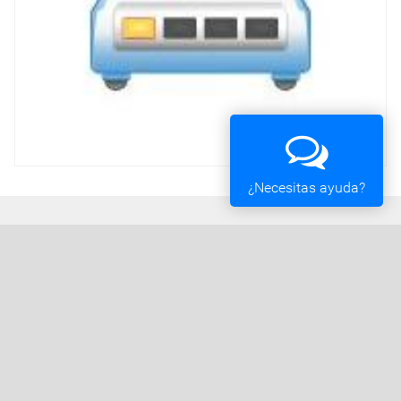
¿Necesitas ayuda?
Ayuntamiento de Vigo
Plaza del Rey 1 - 36202 - Vigo (Pontevedra) -
Teléfono: 010 - 986810100
Servicios de la Sede Electrónica