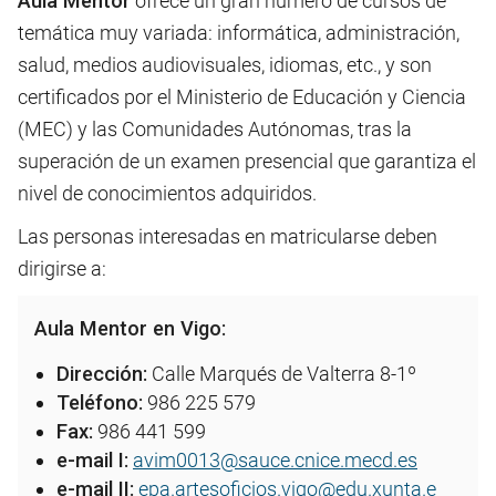
Aula Mentor
ofrece un gran número de cursos de
temática muy variada: informática, administración,
salud, medios audiovisuales, idiomas, etc., y son
certificados por el Ministerio de Educación y Ciencia
(MEC) y las Comunidades Autónomas, tras la
superación de un examen presencial que garantiza el
nivel de conocimientos adquiridos.
Las personas interesadas en matricularse deben
dirigirse a:
Aula Mentor en Vigo:
Dirección:
Calle Marqués de Valterra 8-1º
Teléfono:
986 225 579
Fax:
986 441 599
e-mail I:
avim0013@sauce.cnice.mecd.es
e-mail II:
epa.artesoficios.vigo@edu.xunta.e