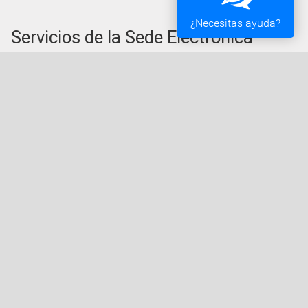
¿Necesitas ayuda?
Servicios de la Sede Electrónica
Procedementos: Trámites e Impresos
Carpeta Ciudadana
Tablón de Edictos y Anuncios
Ofertas de Empleo
Perfil de Contratante
Actas y acuerdos
Oficina Tributaria
Convocatorias y Subvenciones
Expedientes en Exposición Pública
Sede Electrónica