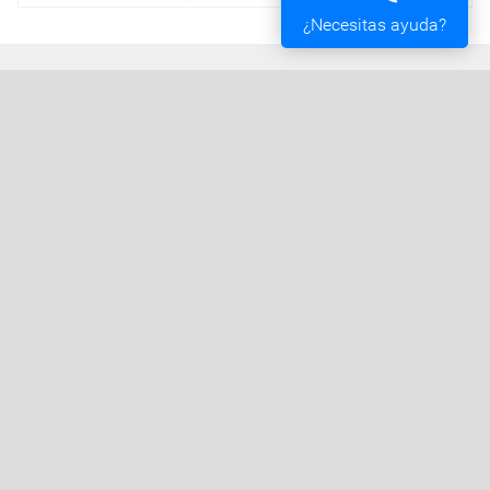
¿Necesitas ayuda?
Ayuntamiento de Vigo
Plaza del Rey 1 - 36202 - Vigo (Pontevedra) -
Teléfono: 010 - 986810100
Servicios de la Sede Electrónica
Procedementos: Trámites e Impresos
Carpeta Ciudadana
Tablón de Edictos y Anuncios
Ofertas de Empleo
Perfil de Contratante
Actas y acuerdos