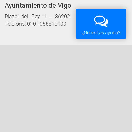
Ayuntamiento de Vigo
Plaza del Rey 1 - 36202 - Vigo (Pontevedra) -
Teléfono: 010 - 986810100
¿Necesitas ayuda?
Servicios de la Sede Electrónica
Procedementos: Trámites e Impresos
Carpeta Ciudadana
Tablón de Edictos y Anuncios
Ofertas de Empleo
Perfil de Contratante
Actas y acuerdos
Oficina Tributaria
Convocatorias y Subvenciones