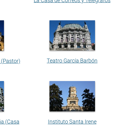
La Casa de Correos y Telégrafos
Teatro García Barbón
 (Pastor)
ña (Casa
Instituto Santa Irene