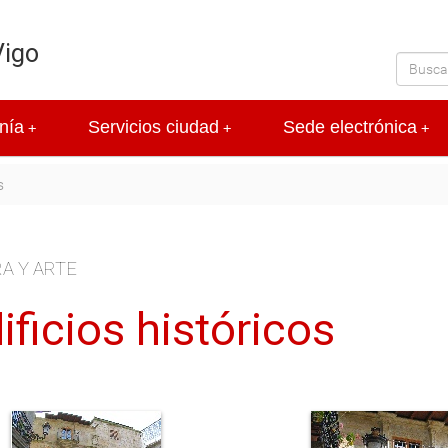
Vigo
nía
Servicios ciudad
Sede electrónica
+
+
+
s
A Y ARTE
ificios históricos