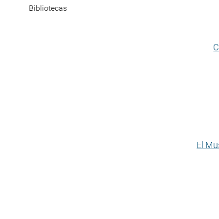
Bibliotecas
C
El Mu