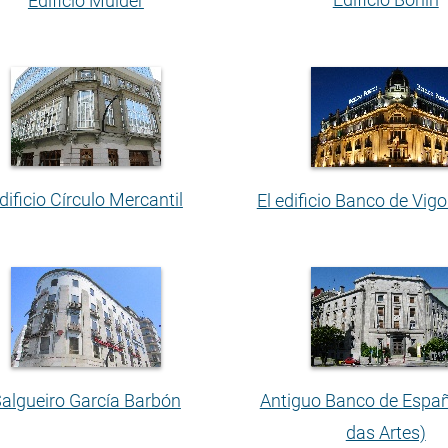
Edificio Mülder
dificio Círculo Mercantil
El edificio Banco de Vigo
algueiro García Barbón
Antiguo Banco de Espa
das Artes)