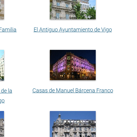
Familia
El Antiguo Ayuntamiento de Vigo
Casas de Manuel Bárcena Franco
 de la
go