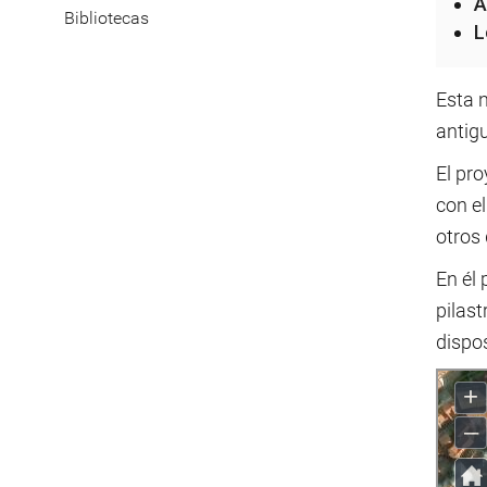
A
Bibliotecas
L
Esta n
antig
El pr
con el
otros 
En él
pilast
dispos