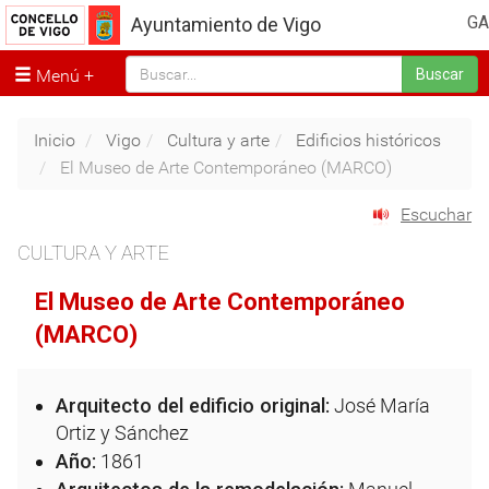
GA
Ayuntamiento de Vigo
Menú
Buscar
Inicio
Vigo
Cultura y arte
Edificios históricos
El Museo de Arte Contemporáneo (MARCO)
Escuchar
CULTURA Y ARTE
El Museo de Arte Contemporáneo
(MARCO)
Arquitecto del edificio original:
José María
Ortiz y Sánchez
Año:
1861