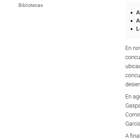
Bibliotecas
A
A
L
En no
concur
ubicad
concur
desier
En ago
Gaspa
Coming
Garcí
A fina