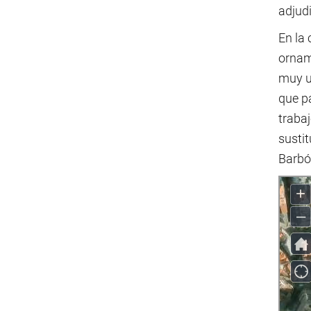
adjud
En la
ornam
muy ut
que pa
trabaj
sustit
Barbón