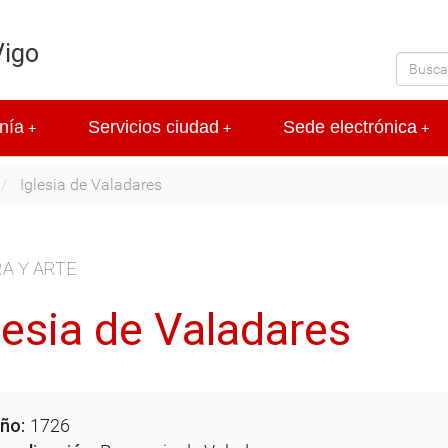
Vigo
nía
Servicios ciudad
Sede electrónica
+
+
+
Iglesia de Valadares
A Y ARTE
lesia de Valadares
ño:
1726