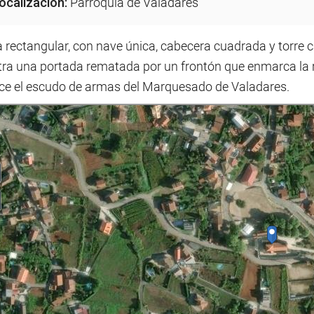
ocalización:
Parroquia de Valadares
a rectangular, con nave única, cabecera cuadrada y torre
ra una portada rematada por un frontón que enmarca la re
ce el escudo de armas del Marquesado de Valadares.