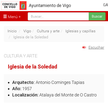
GA
Ayuntamiento de Vigo
Menú
Buscar
Inicio
Vigo
Cultura y arte
Iglesias y capillas
Iglesia de la Soledad
Escuchar
CULTURA Y ARTE
Iglesia de la Soledad
Arquitecto:
Antonio Cominges Tapias
Año:
1957
Localización:
Atalaya del Monte de O Castro