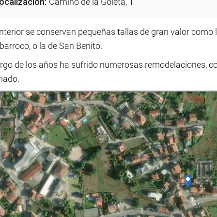
ocalización:
Camino de la Goleta, 1
interior se conservan pequeñas tallas de gran valor como la
 barroco, o la de San Benito.
argo de los años ha sufrido numerosas remodelaciones, con
iado.