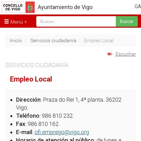
GA
Ayuntamiento de Vigo
Menú
Buscar
Inicio
Servicios ciudadanía
Empleo Local
Escuchar
SERVICIOS CIUDADANÍA
Empleo Local
Dirección
: Praza do Rei 1, 4ª planta. 36202
Vigo.
Teléfono
: 986 810 232.
Fax
: 986 810 162.
E-mail
:
ofi.emprego@vigo.org
Horario de atención al público
: de lunes a