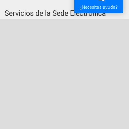
¿Necesitas ayuda?
Servicios de la Sede Electrónica
Procedementos: Trámites e Impresos
Carpeta Ciudadana
Tablón de Edictos y Anuncios
Ofertas de Empleo
Perfil de Contratante
Actas y acuerdos
Oficina Tributaria
Convocatorias y Subvenciones
Expedientes en Exposición Pública
Sede Electrónica
Acceda a la Sede Electrónica del Ayuntamiento de