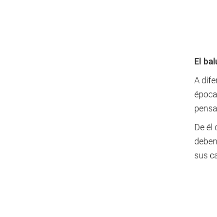
El ba
A dife
época 
pensad
De él 
deben 
sus ca