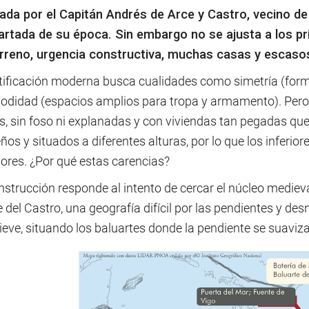
ada por el Capitán Andrés de Arce y Castro, vecino de 
artada de su época. Sin embargo no se ajusta a los pri
erreno, urgencia constructiva, muchas casas y escasos
rtificación moderna busca cualidades como simetría (form
odidad (espacios amplios para tropa y armamento). Pero l
s, sin foso ni explanadas y con viviendas tan pegadas qu
os y situados a diferentes alturas, por lo que los inferior
iores. ¿Por qué estas carencias?
strucción responde al intento de cercar el núcleo medieval
del Castro, una geografía difícil por las pendientes y desn
lieve, situando los baluartes donde la pendiente se suaviza