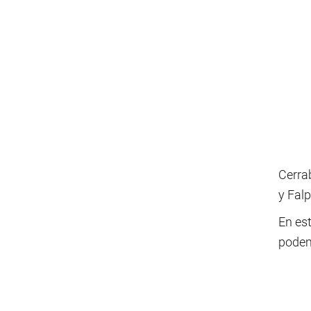
Cerrab
y Falp
En est
podem