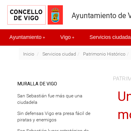
Ayuntamiento de 
Ayuntamiento
Vigo
Servicios ciudada
+
+
Inicio
Servicios ciudad
Patrimonio Histórico
PATRIM
MURALLA DE VIGO
Un
San Sebastián fue más que una
ciudadela
m
Sin defensas Vigo era presa fácil de
piratas y enemigos
San Sebastián lugar estratégico de