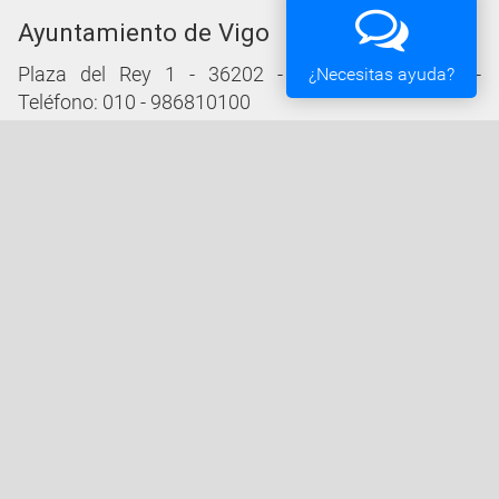
Ayuntamiento de Vigo
Plaza del Rey 1 - 36202 - Vigo (Pontevedra) -
¿Necesitas ayuda?
Teléfono: 010 - 986810100
Servicios de la Sede Electrónica
Procedementos: Trámites e Impresos
Carpeta Ciudadana
Tablón de Edictos y Anuncios
Ofertas de Empleo
Perfil de Contratante
Actas y acuerdos
Oficina Tributaria
Convocatorias y Subvenciones