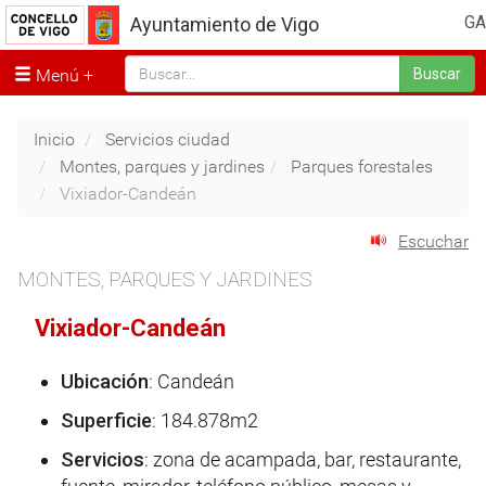
GA
Ayuntamiento de Vigo
Menú
Buscar
Inicio
Servicios ciudad
Montes, parques y jardines
Parques forestales
Vixiador-Candeán
Escuchar
MONTES, PARQUES Y JARDINES
Vixiador-Candeán
Ubicación
: Candeán
Superficie
: 184.878m2
Servicios
: zona de acampada, bar, restaurante,