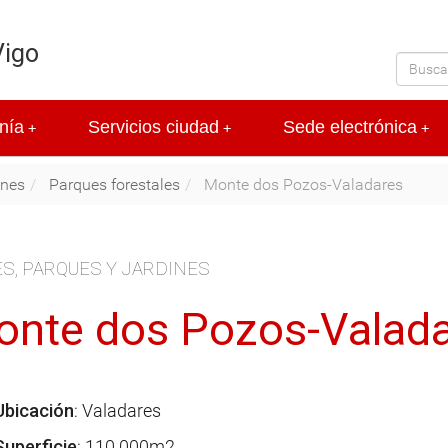
Vigo
nía
Servicios ciudad
Sede electrónica
+
+
+
ines
Parques forestales
Monte dos Pozos-Valadares
S, PARQUES Y JARDINES
nte dos Pozos-Valad
Ubicación
: Valadares
Superficie
: 110.000m2