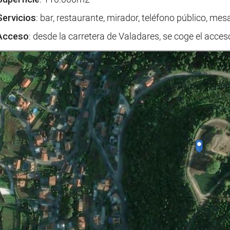
Servicios
: bar, restaurante, mirador, teléfono público, me
Acceso
: desde la carretera de Valadares, se coge el acces