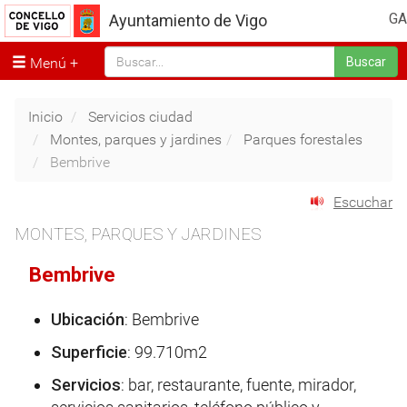
GA
Ayuntamiento de Vigo
Menú
Buscar
Inicio
Servicios ciudad
Montes, parques y jardines
Parques forestales
Bembrive
Escuchar
MONTES, PARQUES Y JARDINES
Bembrive
Ubicación
: Bembrive
Superficie
: 99.710m2
Servicios
: bar, restaurante, fuente, mirador,