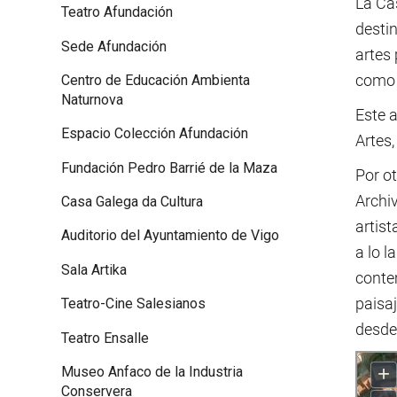
La Ca
Teatro Afundación
desti
Sede Afundación
artes 
como d
Centro de Educación Ambienta
Naturnova
Este 
Espacio Colección Afundación
Artes,
Fundación Pedro Barrié de la Maza
Por ot
Archiv
Casa Galega da Cultura
artist
Auditorio del Ayuntamiento de Vigo
a lo l
Sala Artika
contem
paisaj
Teatro-Cine Salesianos
desde
Teatro Ensalle
Museo Anfaco de la Industria
Conservera