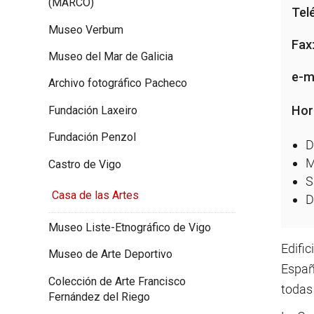
(MARCO)
Tel
Museo Verbum
Fax
Museo del Mar de Galicia
e-ma
Archivo fotográfico Pacheco
Hor
Fundación Laxeiro
Fundación Penzol
D
M
Castro de Vigo
S
Casa de las Artes
D
Museo Liste-Etnográfico de Vigo
Edifi
Museo de Arte Deportivo
Españ
Colección de Arte Francisco
todas 
Fernández del Riego