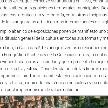
sa das Artes, que comenzó su andadura en 1990, constituy
nado a albergar exposiciones temporales municipales. De
plásticas, arquitectura y fotografía, entre otras disciplin
e las vanguardias artísticas más internacionales del sig
amplio abanico de exposiciones ponen de manifiesto uno d
 la difusión general de la cultura en todas sus formas y m
ro lado, la Casa das Artes acoge diversas colecciones muni
o Fotográfico Pacheco y de la Colección Torras, la cual na
a vigués Luis Torras a la ciudad y que representa la mejor 
argo de su trayectoria. Considerada una de las figuras má
poránea, Luis Torras manifiesta en su colección, integra
es y retratos, siguiendo una técnica meticulosa y un est
 un post impresionismo de raíces cubistas.