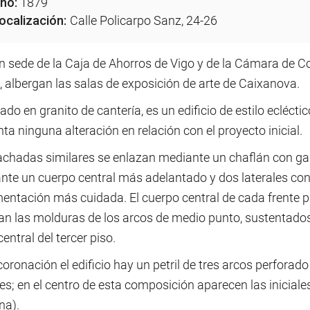
ño:
1879
ocalización:
Calle Policarpo Sanz, 24-26
n sede de la Caja de Ahorros de Vigo y de la Cámara de Co
, albergan las salas de exposición de arte de Caixanova.
ado en granito de cantería, es un edificio de estilo ecléctic
ta ninguna alteración en relación con el proyecto inicial.
achadas similares se enlazan mediante un chaflán con gal
nte un cuerpo central más adelantado y dos laterales co
entación más cuidada. El cuerpo central de cada frente p
an las molduras de los arcos de medio punto, sustentados 
entral del tercer piso.
coronación el edificio hay un petril de tres arcos perforad
es; en el centro de esta composición aparecen las iniciale
na).