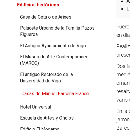
A
Edificios históricos
L
Casa de Ceta o de Arines
Fuero
Palacete Urbano de la Familia Pazos
Figueroa
en día
El Antiguo Ayuntamiento de Vigo
Realiz
presen
El Museo de Arte Contemporáneo
(MARCO)
Dos f
media
El antiguo Rectorado de la
Universidad de Vigo
ornam
resalt
Casas de Manuel Bárcena Franco
vano c
Hotel Universal
En la 
Escuela de Artes y Oficios
jarron
Bárce
Edificio El Moderno