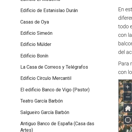
En est
Edificio de Estanislao Durán
difer
Casas de Oya
todo e
Edificio Simeón
con la
balcon
Edificio Mülder
del ac
Edificio Bonín
Para m
La Casa de Correos y Telégrafos
con l
Edificio Círculo Mercantil
El edificio Banco de Vigo (Pastor)
Teatro García Barbón
Salgueiro García Barbón
Antiguo Banco de España (Casa das
Artes)