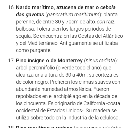
Nardo marítimo, azucena de mar o
cebola
das gavotas
(
pancratium maritimum
): planta
perenne, de entre 30 y 70cm
de alto
, con
raíz
bulbosa. Tolera bien los largos períodos de
sequía. Se encuentra en las Costas del Atlántico
y del Mediterráneo. Antiguamente se utilizaba
como purgante.
Pino insigne o de Monterrey
(
pinus radiata
):
árbol perennifolio (o verde todo el año) que
alcanza una altura de 30 a 40m; su corteza es
de color negro. Prefieren los climas suaves con
abundante humedad atmosférica. Fueron
repoblados en el archipiélago en la década de
los cincuenta. Es originario de California -costa
occidental de Estados Unidos-. Su madera se
utiliza sobre todo en la industria de la celulosa.
Pino marítimo o rodeno
(
pinus pinaster
): árbol