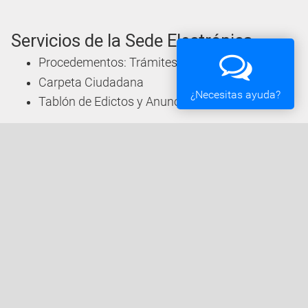
Servicios de la Sede Electrónica
Procedementos: Trámites e Impresos
Carpeta Ciudadana
¿Necesitas ayuda?
Tablón de Edictos y Anuncios
Ofertas de Empleo
Perfil de Contratante
Actas y acuerdos
Oficina Tributaria
Convocatorias y Subvenciones
Expedientes en Exposición Pública
Sede Electrónica