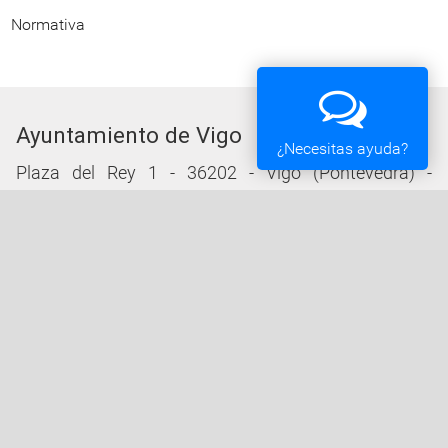
Normativa
Ayuntamiento de Vigo
¿Necesitas ayuda?
Plaza del Rey 1 - 36202 - Vigo (Pontevedra) -
Teléfono: 010 - 986810100
Servicios de la Sede Electrónica
Procedementos: Trámites e Impresos
Carpeta Ciudadana
Tablón de Edictos y Anuncios
Ofertas de Empleo