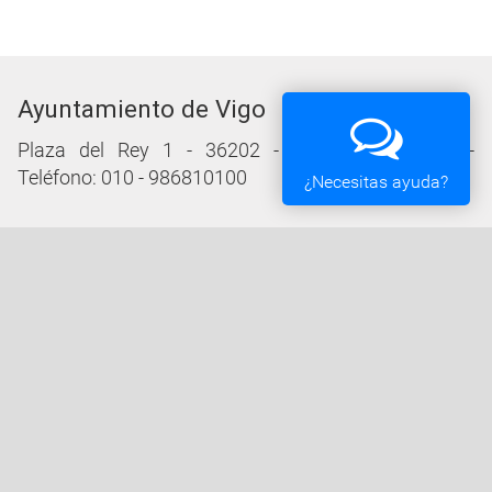
Ayuntamiento de Vigo
Plaza del Rey 1 - 36202 - Vigo (Pontevedra) -
Teléfono: 010 - 986810100
¿Necesitas ayuda?
Servicios de la Sede Electrónica
Procedementos: Trámites e Impresos
Carpeta Ciudadana
Tablón de Edictos y Anuncios
Ofertas de Empleo
Perfil de Contratante
Actas y acuerdos